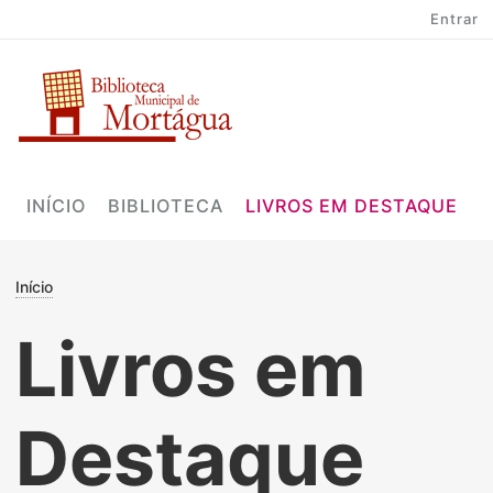
User account menu
Passar para o conteúdo principal
Entrar
Main navigation
INÍCIO
BIBLIOTECA
LIVROS EM DESTAQUE
C
Navegação estrutural
Início
Livros em
Destaque