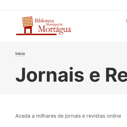
User account m
Passar para o conteúdo principal
Main nav
Navegação estru
Início
Jornais e Re
Aceda a milhares de jornais e revistas online